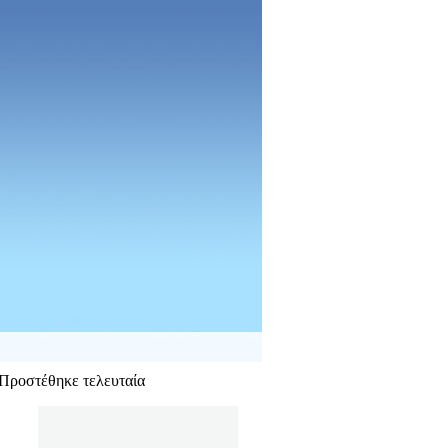
Menu
Συναγερμοί Σπιτιού
Συναγερμοί Αυτοκινήτου
Συναγερμοί Μοτοσυκλέτας
Κάμερες Ασφαλείας
Ηχοσυστήματα Pioneer
Ηχεία Αυτοκινήτου
GPS Trackers
Αισθητήρες Παρκαρίσματος
Καταγραφικά DVR
Ηλιακοί Φορτιστές
ΚΑΛΑΘΙ ΑΓΟΡΩΝ
Το καλάθι σας είναι άδειο.
ΝΕΟ ΠΡΟΪΟΝ
Προστέθηκε τελευταία