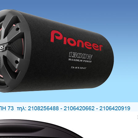
250W - Αντίσταση 4Ω - Απόκριση συχνότητας