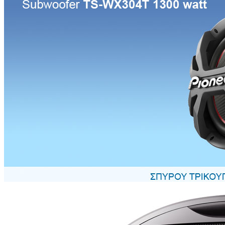
Ηχεία Pioneer TS-G6912I
Ομοαξονικά Ηχεία 6" Χ 9" (οβάλ 15,2Χ22,9 εκ. )- Μέγιστη ισχύς 
27-32.000 Hz - Ευαισθησία 92dB