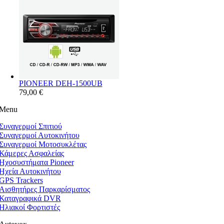
PIONEER DEH-1500UB
79,00 €
Menu
Συναγερμοί Σπιτιού
Συναγερμοί Αυτοκινήτου
Συναγερμοί Μοτοσυκλέτας
Κάμερες Ασφαλείας
Ηχοσυστήματα Pioneer
Ηχεία Αυτοκινήτου
GPS Trackers
Αισθητήρες Παρκαρίσματος
Καταγραφικά DVR
Ηλιακοί Φορτιστές