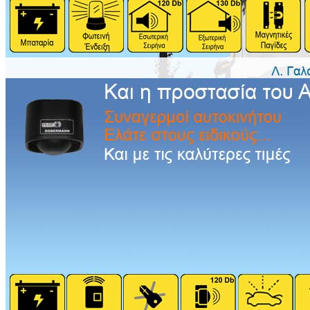
Κατάταξη ώς προς
Παραγγελίες +/-
Αποτελέσματα 1 - 1 από 1
GPS Tracker
gps/sms/gprs Tracking system
Εντοπιστής Οχημάτων