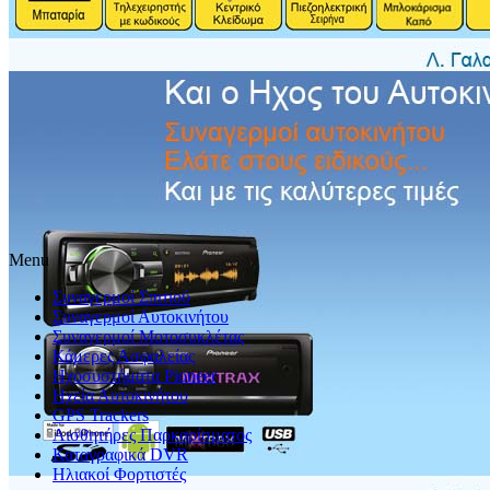
Βασική τιμή με ΦΠΑ
250,00 €
Τιμή πώλησης:
180,00 €
Κερδίζετε:
70,00 €
Λεπτομέρειες προϊόντος
Menu
Συναγερμοί Σπιτιού
Συναγερμοί Αυτοκινήτου
Συναγερμοί Μοτοσυκλέτας
Κάμερες Ασφαλείας
Ηχοσυστήματα Pioneer
Ηχεία Αυτοκινήτου
GPS Trackers
Αισθητήρες Παρκαρίσματος
Καταγραφικά DVR
Ηλιακοί Φορτιστές