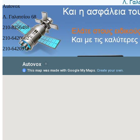
Autovox
Λ. Γαλατσίου 68
210-8256488
210-6420662
210-6420919